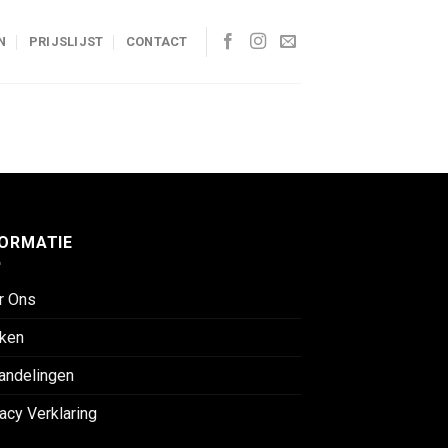
N
PRIJSLIJST
CONTACT
FORMATIE
r Ons
ken
andelingen
acy Verklaring